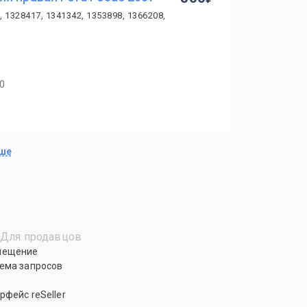
, 1328417, 1341342, 1353898, 1366208,
40
ьше
Для продавцов
мещение
ема запросов
рфейс reSeller