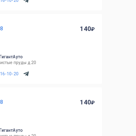
716-10-20
08
140
 ГигантАуто
Чистые пруды д.20
716-10-20
08
140
 ГигантАуто