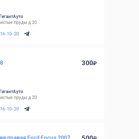
 ГигантАуто
Чистые пруды д.20
716-10-20
08
300
 ГигантАуто
Чистые пруды д.20
716-10-20
я правая Ford Focus 2007
500