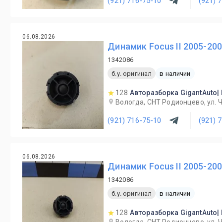
(921) 716-75-10
(921) 
06.08.2026
Динамик Focus II 2005-20
1342086
б.у. оригинал
в наличии
128
Авторазборка GigantAuto|
Вологда, СНТ Родионцево, ул. 
(921) 716-75-10
(921) 
06.08.2026
Динамик Focus II 2005-20
1342086
б.у. оригинал
в наличии
128
Авторазборка GigantAuto|