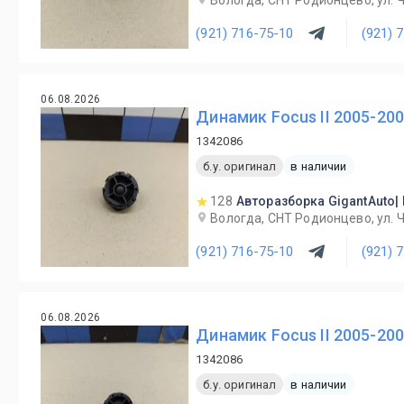
Вологда, СНТ Родионцево, ул. 
(921) 716-75-10
(921) 
06.08.2026
Динамик Focus II 2005-20
1342086
б.у. оригинал
в наличии
128
Авторазборка GigantAuto|
Вологда, СНТ Родионцево, ул. 
(921) 716-75-10
(921) 
06.08.2026
Динамик Focus II 2005-20
1342086
б.у. оригинал
в наличии