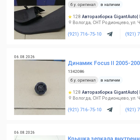
б.у. оригинал
в наличии
128
Авторазборка GigantAuto|
Вологда, СНТ Родионцево, ул. 
(921) 716-75-10
(921) 
06.08.2026
Динамик Focus II 2005-20
1342086
б.у. оригинал
в наличии
128
Авторазборка GigantAuto|
Вологда, СНТ Родионцево, ул. 
(921) 716-75-10
(921) 
06.08.2026
Крышка зеркала внутрення