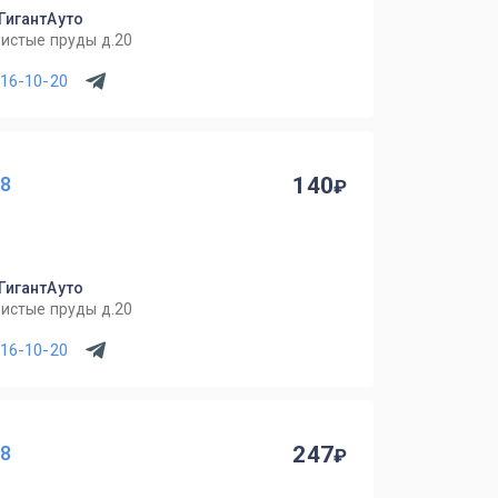
 ГигантАуто
Чистые пруды д.20
716-10-20
08
140
 ГигантАуто
Чистые пруды д.20
716-10-20
08
247