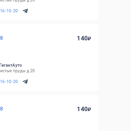
Чистые пруды д.20
716-10-20
08
140
 ГигантАуто
Чистые пруды д.20
716-10-20
08
140