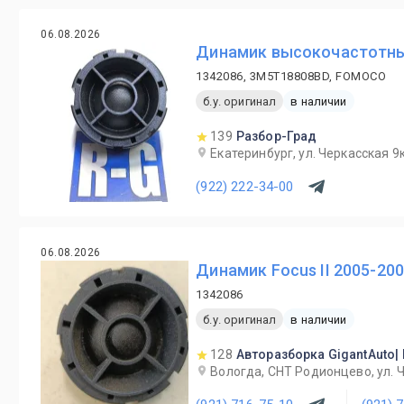
06.08.2026
Динамик высокочастотный
1342086, 3M5T18808BD, FOMOCO
б.у. оригинал
в наличии
139
Разбор-Град
Екатеринбург, ул. Черкасская 9к
(922) 222-34-00
06.08.2026
Динамик Focus II 2005-20
1342086
б.у. оригинал
в наличии
128
Авторазборка GigantAuto|
Вологда, СНТ Родионцево, ул. 