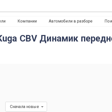
ели
Компании
Автомобили в разборе
Пои
d Kuga CBV Динамик передн
Сначала новые