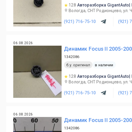
128
Авторазборка GigantAuto|
Вологда, СНТ Родионцево, ул. 
(921) 716-75-10
(921) 
06.08.2026
Динамик Focus II 2005-20
1342086
б.у. оригинал
в наличии
128
Авторазборка GigantAuto|
Вологда, СНТ Родионцево, ул. 
(921) 716-75-10
(921) 
06.08.2026
Динамик Focus II 2005-20
1342086