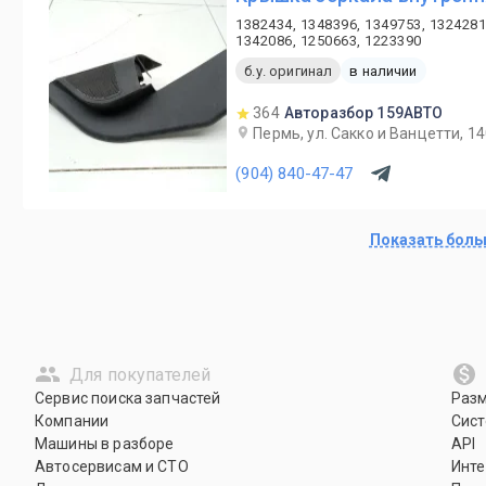
1382434, 1348396, 1349753, 1324281
1342086, 1250663, 1223390
б.у. оригинал
в наличии
364
Авторазбор 159АВТО
Пермь, ул. Сакко и Ванцетти, 1
(904) 840-47-47
Показать бол
Для покупателей
Сервис поиска запчастей
Раз
Компании
Сист
Машины в разборе
API
Автосервисам и СТО
Инте