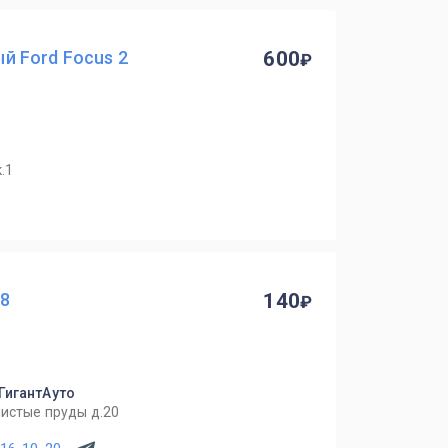
 Ford Focus 2
600
.1
08
140
 ГигантАуто
Чистые пруды д.20