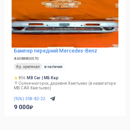
Бампер передний Mercedes-Benz
A6388800570
б.у. оригинал
в наличии
856
MB Car | МБ Кар
Солнечногорск, деревня Хметьево (в навигаторе
MB CAR Хметьево)
(926) 358-82-22
9 000