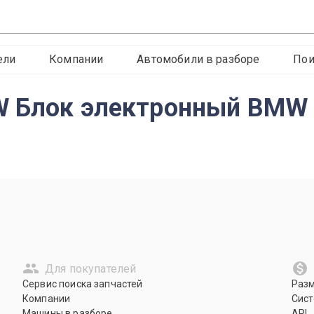
ели
Компании
Автомобили в разборе
Пои
W Блок электронный BMW 
Для покупателей
Сервис поиска запчастей
Раз
Компании
Сист
Машины в разборе
API