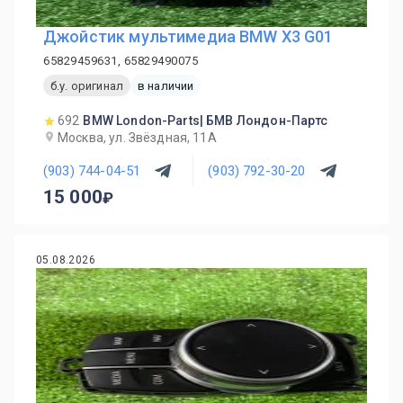
Джойстик мультимедиа BMW X3 G01
65829459631, 65829490075
б.у. оригинал
в наличии
692
BMW London-Parts| БМВ Лондон-Партс
Москва, ул. Звёздная, 11А
(903) 744-04-51
(903) 792-30-20
15 000
05.08.2026