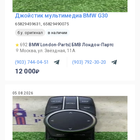
Джойстик мультимедиа BMW G30
65829459631, 65829490075
б.у. оригинал
в наличии
692
BMW London-Parts| БМВ Лондон-Партс
Москва, ул. Звёздная, 11А
(903) 744-04-51
(903) 792-30-20
12 000
05.08.2026