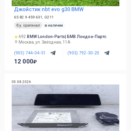
Джойстик nbt evo g30 BMW
65 82 9 459 631, G211
б.у. оригинал
в наличии
692
BMW London-Parts| БМВ Лондон-Партс
Москва, ул. Звёздная, 11А
(903) 744-04-51
(903) 792-30-20
12 000
05.08.2026