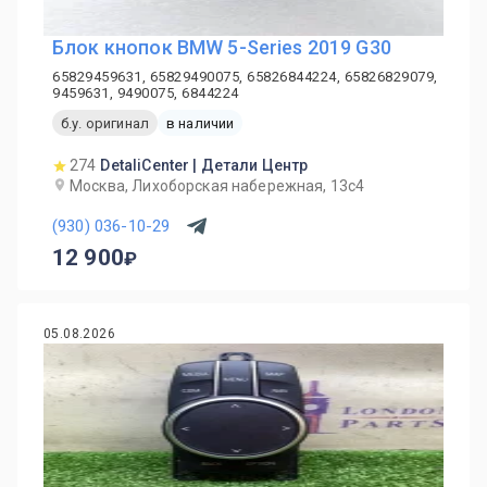
Блок кнопок BMW 5-Series 2019 G30
65829459631, 65829490075, 65826844224, 65826829079,
9459631, 9490075, 6844224
б.у. оригинал
в наличии
274
DetaliCenter | Детали Центр
Москва, Лихоборская набережная, 13с4
(930) 036-10-29
12 900
05.08.2026