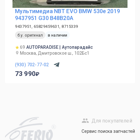
Мультимедиа NBT EVO BMW 530e 2019
9437951 G30 B48B20A
9437951, 65829459631, 8715339
б.у. оригинал
в наличии
69
AUTOPARADISE | Аутопарадайс
Москва, Дмитровское ш., 102Бс1
(930) 702-77-02
73 990
Для покупателей
R
Сервис поиска запчастей