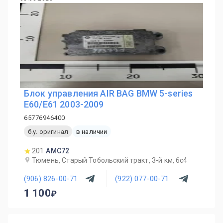
Блок управления AIR BAG BMW 5-series
E60/E61 2003-2009
65776946400
б.у. оригинал
в наличии
201
AMC72
Тюмень, Старый Тобольский тракт, 3-й км, 6с4
(906) 826-00-71
(922) 077-00-71
1 100