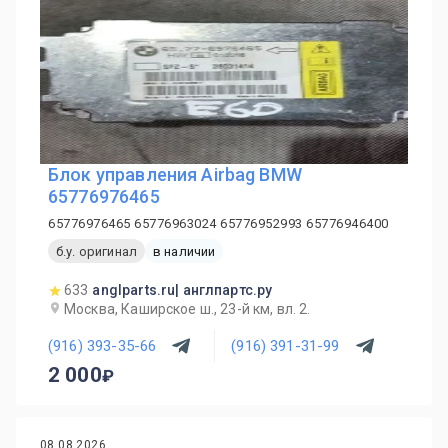
Блок управления Airbag BMW
65776976465
65776976465 65776963024 65776952993 65776946400
б.у. оригинал
в наличии
633
anglparts.ru| англпартс.ру
Москва, Каширское ш., 23-й км, вл. 2.
(916) 393-35-66
(916) 391-31-99
2 000
08.08.2026