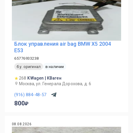
Блок управления air bag BMW X5 2004
Е53
65776933238
б.у. оригинал
в наличии
268
KWagen | КВаген
Москва, ул. Генерала Дорохова, д. 6
(916) 884-48-57
800
08.08.2026