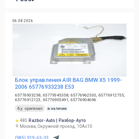
06.08.2026
Блок управления AIR BAG BMW X5 1999-
2006 65776933238 E53
65776933238, 65779345358, 65776962530, 65776912755,
65776912123, 65776905491, 65776904696
б.у. оригинал
в наличии
485
Razbor-Auto | Разбор-Ауто
Москва, Окружной проезд, 10Ас10
(985) 919-63-33