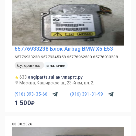
65776933238 Блок Airbag BMW Х5 E53
65776933238 65779345358 65776962530 65776933238
б.у. оригинал
в наличии
633
anglparts.ru| англпартс.ру
Москва, Каширское ш., 23-й км, вл. 2.
(916) 393-35-66
(916) 391-31-99
1 500
08.08.2026