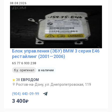
08.08.2026
Блок управления (ЭБУ) BMW 3 серия E46
рестайлинг (2001—2006)
65 77 6 933 238
б.у. оригинал
в наличии
38
ЕВРОДОМ
Ростов-на-Дону, ул. Днепропетровская, 119
(904) 440-09-99
3 400