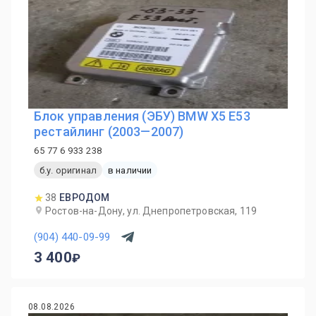
Блок управления (ЭБУ) BMW X5 E53
рестайлинг (2003—2007)
65 77 6 933 238
б.у. оригинал
в наличии
38
ЕВРОДОМ
Ростов-на-Дону, ул. Днепропетровская, 119
(904) 440-09-99
3 400
08.08.2026