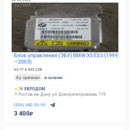
08.08.2026
Блок управления (ЭБУ) BMW X5 E53 (1999
—2003)
65 77 6 933 238
б.у. оригинал
в наличии
38
ЕВРОДОМ
Ростов-на-Дону, ул. Днепропетровская, 119
(904) 440-09-99
3 400