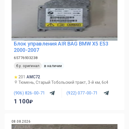
Блок управления AIR BAG BMW X5 E53
2000-2007
65776933238
б.у. оригинал
в наличии
201
AMC72
Тюмень, Старый Тобольский тракт, 3-й км, 6с4
(906) 826-00-71
(922) 077-00-71
1 100
08.08.2026