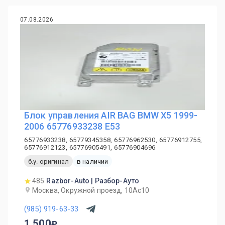
07.08.2026
Блок управления AIR BAG BMW X5 1999-
2006 65776933238 E53
65776933238, 65779345358, 65776962530, 65776912755,
65776912123, 65776905491, 65776904696
б.у. оригинал
в наличии
485
Razbor-Auto | Разбор-Ауто
Москва, Окружной проезд, 10Ас10
(985) 919-63-33
1 500