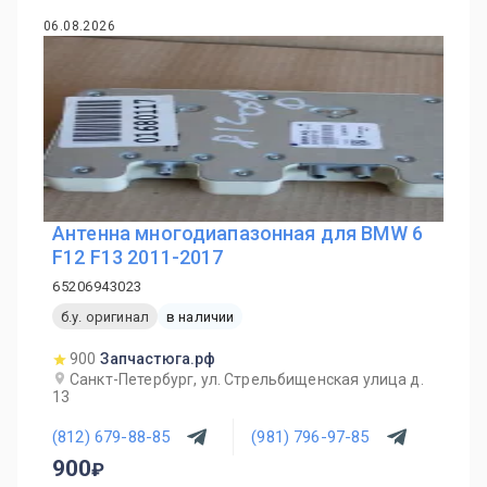
06.08.2026
Антенна многодиапазонная для BMW 6
F12 F13 2011-2017
65206943023
б.у. оригинал
в наличии
900
Запчастюга.рф
Санкт-Петербург, ул. Стрельбищенская улица д.
13
(812) 679-88-85
(981) 796-97-85
900