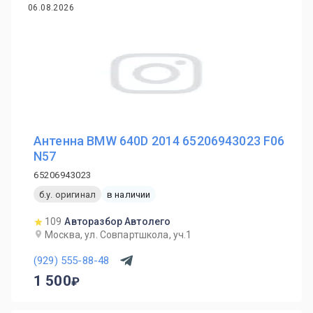
06.08.2026
Антенна BMW 640D 2014 65206943023 F06
N57
65206943023
б.у. оригинал
в наличии
109
Авторазбор Автолего
Москва, ул. Совпартшкола, уч.1
(929) 555-88-48
1 500