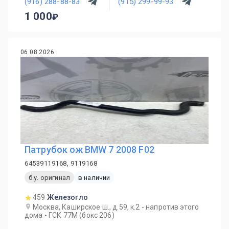
(916) 288-88-83
(915) 299-99-93
1 000
06.08.2026
Патрубок ож BMW 7 2008 F02
64539119168, 9119168
б.у. оригинал
в наличии
459
Железогло
Москва, Каширское ш., д.59, к.2 - напротив этого
дома - ГСК 77М (бокс 206)