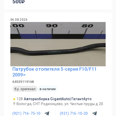
500
06.08.2026
Патрубок отопителя 5-серия F10/F11
2009>
64539119168
б.у. оригинал
в наличии
128
Авторазборка GigantAuto| ГигантАуто
Вологда, СНТ Родионцево, ул. Чистые пруды д.20
(921) 716-75-10
(921) 716-10-20