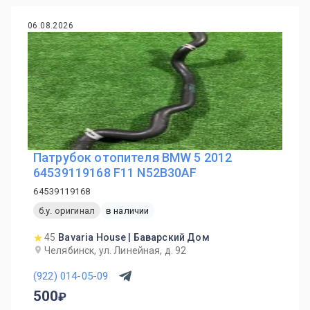
06.08.2026
Патрубок отопителя BMW 5 2012
64539119168 F11 N52B30AF
64539119168
б.у. оригинал
в наличии
45
Bavaria House | Баварский Дом
Челябинск, ул. Линейная, д. 92
(922) 014-05-09
500