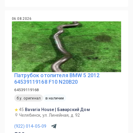
06.08.2026
Патрубок отопителя BMW 5 2012
64539119168 F10 N20B20
64539119168
б.у. оригинал
в наличии
45
Bavaria House | Баварский Дом
Челябинск, ул. Линейная, д. 92
(922) 014-05-09