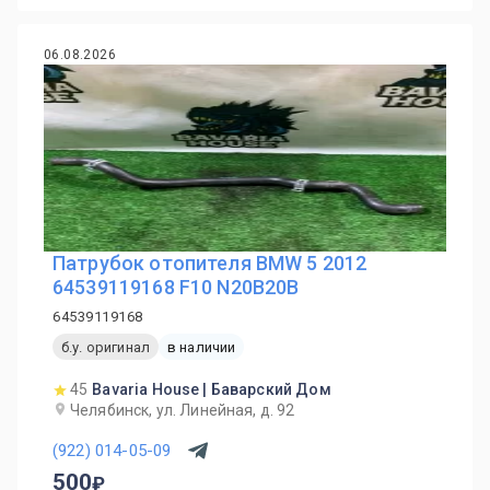
06.08.2026
Патрубок отопителя BMW 5 2012
64539119168 F10 N20B20B
64539119168
б.у. оригинал
в наличии
45
Bavaria House | Баварский Дом
Челябинск, ул. Линейная, д. 92
(922) 014-05-09
500