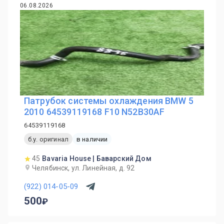
06.08.2026
Патрубок системы охлаждения BMW 5
2010 64539119168 F10 N52B30AF
64539119168
б.у. оригинал
в наличии
45
Bavaria House | Баварский Дом
Челябинск, ул. Линейная, д. 92
(922) 014-05-09
500