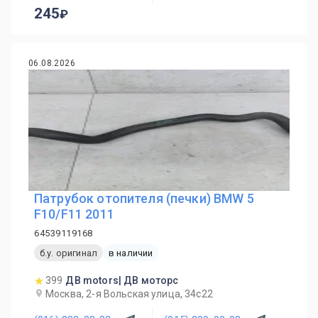
245
06.08.2026
Патрубок отопителя (печки) BMW 5
F10/F11 2011
64539119168
б.у. оригинал
в наличии
399
ДВ motors| ДВ моторс
Москва, 2-я Вольская улица, 34с22