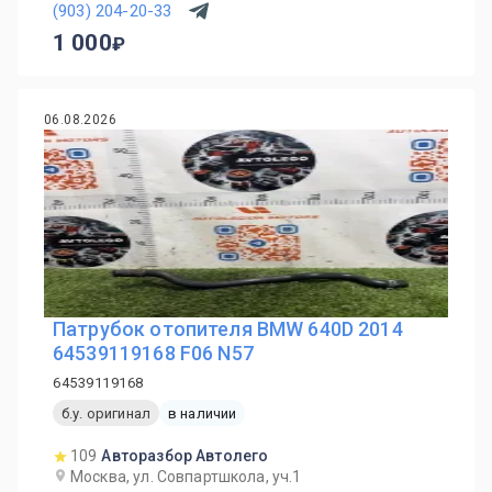
(903) 204-20-33
1 000
06.08.2026
Патрубок отопителя BMW 640D 2014
64539119168 F06 N57
64539119168
б.у. оригинал
в наличии
109
Авторазбор Автолего
Москва, ул. Совпартшкола, уч.1