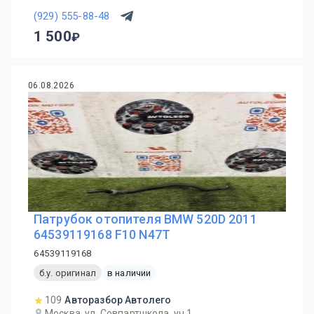
(929) 555-88-48
1 500
06.08.2026
Патрубок отопителя BMW 520D 2011
64539119168 F10 N47T
64539119168
б.у. оригинал
в наличии
109
Авторазбор Автолего
Москва, ул. Совпартшкола, уч.1