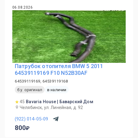
06.08.2026
Патрубок отопителя BMW 5 2011
64539119169 F10 N52B30AF
64539119169, 64539119168
б.у. оригинал
в наличии
45
Bavaria House | Баварский Дом
Челябинск, ул. Линейная, д. 92
(922) 014-05-09
800