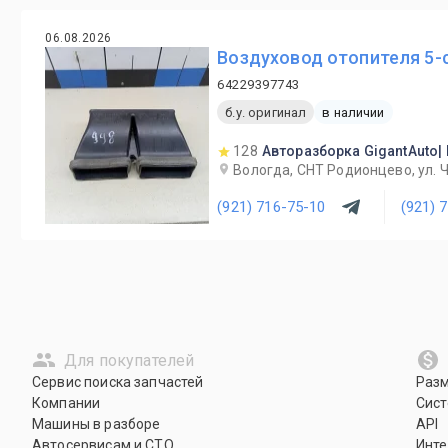
06.08.2026
Воздуховод отопителя 5-с
64229397743
б.у. оригинал
в наличии
128
Авторазборка GigantAuto|
Вологда, СНТ Родионцево, ул. 
(921) 716-75-10
(921) 
Для покупателей
Сервис поиска запчастей
Раз
Компании
Сист
Машины в разборе
API
Автосервисам и СТО
Инте