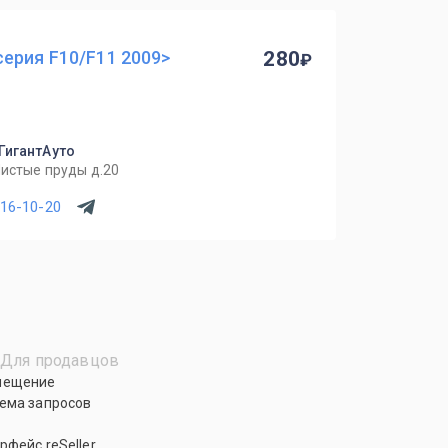
ерия F10/F11 2009>
280
 ГигантАуто
Чистые пруды д.20
716-10-20
Для продавцов
мещение
ема запросов
рфейс reSeller