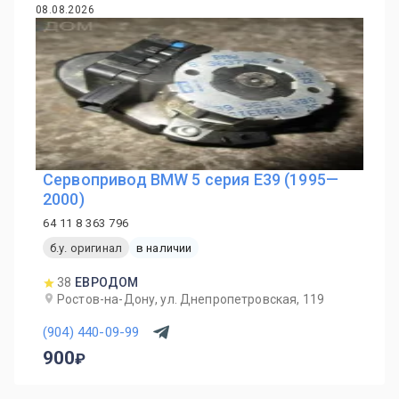
08.08.2026
Сервопривод BMW 5 серия E39 (1995—
2000)
64 11 8 363 796
б.у. оригинал
в наличии
38
ЕВРОДОМ
Ростов-на-Дону, ул. Днепропетровская, 119
(904) 440-09-99
900