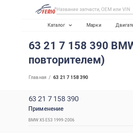
R
Каталог
Марки
Двигат
63 21 7 158 390 BM
повторителем)
Главная
/
63 21 7 158 390
63 21 7 158 390
Применение
BMW X5 Е53 1999-2006