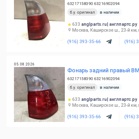
63217158390 63216902094
б.у. оригинал
в наличии
633
anglparts.ru| англпартс.ру
Москва, Каширское ш., 23-й км, в
(916) 393-35-66
(916) 
05.08.2026
Фонарь задний правый BM
63217158390 63216902094
б.у. оригинал
в наличии
633
anglparts.ru| англпартс.ру
Москва, Каширское ш., 23-й км, в
(916) 393-35-66
(916) 