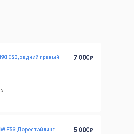
90 E53, задний правый
7 000
7А
MW E53 Дорестайлинг
5 000