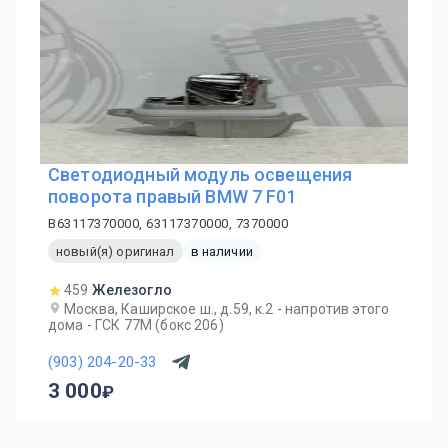
Светодиодный модуль освещения
поворота правый BMW 7 F01
B63117370000, 63117370000, 7370000
новый(я) оригинал
в наличии
459
Железогло
Москва, Каширское ш., д.59, к.2 - напротив этого
дома - ГСК 77М (бокс 206)
(903) 204-20-33
3 000