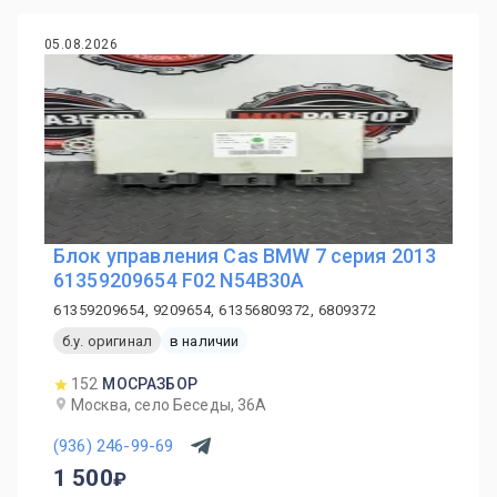
05.08.2026
Блок управления Cas BMW 7 серия 2013
61359209654 F02 N54B30A
61359209654, 9209654, 61356809372, 6809372
б.у. оригинал
в наличии
152
МОСРАЗБОР
Москва, село Беседы, 36А
(936) 246-99-69
1 500