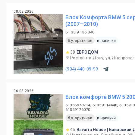
08.08.2026
Блок Комфорта BMW 5 сер
(2007—2010)
61 35 9 136 040
б.у. оригинал
в наличии
38
ЕВРОДОМ
Ростов-на-Дону, ул. Днепропет
(904) 440-09-99
06.08.2026
Блок комфорта BMW 5 200
61356978714, 61359114448, 6135913
61359176070
б.у. оригинал
в наличии
45
Bavaria House | Баварский