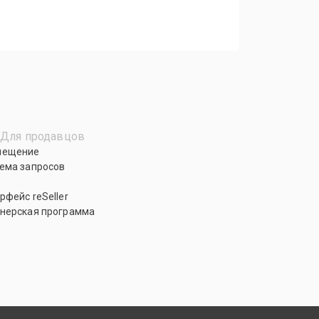
Для продавцов
мещение
ема запросов
рфейс reSeller
нерская программа