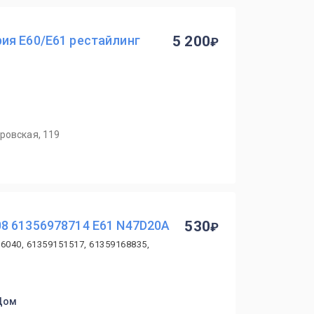
ия E60/E61 рестайлинг
5 200
ровская, 119
8 61356978714 E61 N47D20A
530
6040, 61359151517, 61359168835,
 Дом