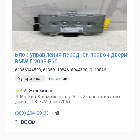
Блок управления передней правой двери
BMW 5 2003 E60
61356944500, 61359110846, 6944500, 9110846
б.у. оригинал
в наличии
459
Железогло
Москва, Каширское ш., д.59, к.2 - напротив этого
дома - ГСК 77М (бокс 206)
(903) 204-20-33
1 000