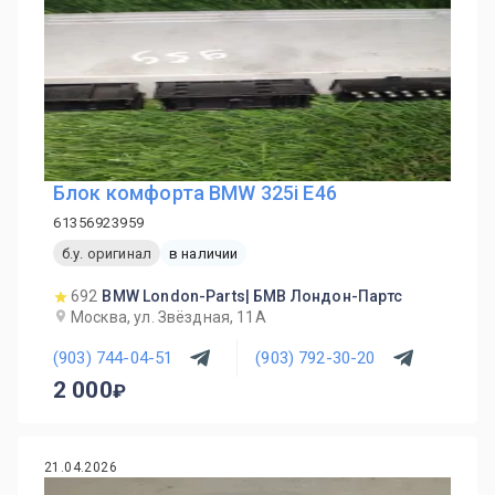
Блок комфорта BMW 325i E46
61356923959
б.у. оригинал
в наличии
692
BMW London-Parts| БМВ Лондон-Партс
Москва, ул. Звёздная, 11А
(903) 744-04-51
(903) 792-30-20
2 000
21.04.2026