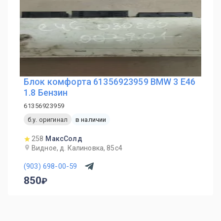
Блок комфорта 61356923959 BMW 3 E46
1.8 Бензин
61356923959
б.у. оригинал
в наличии
258
МаксСолд
Видное, д. Калиновка, 85с4
(903) 698-00-59
850