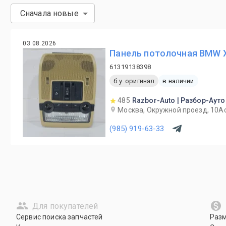
Сначала новые
03.08.2026
Панель потолочная BMW X
61319138398
б.у. оригинал
в наличии
485
Razbor-Auto | Разбор-Ауто
Москва, Окружной проезд, 10А
(985) 919-63-33
Для покупателей
Сервис поиска запчастей
Раз