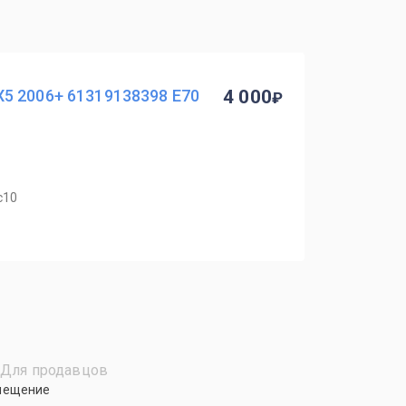
5 2006+ 61319138398 Е70
4 000
с10
Для продавцов
мещение