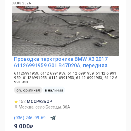
08.08.2026
Проводка парктроника BMW X3 2017
61126991959 G01 B47D20A, передняя
61126991959, 6112 6991959, 61 12 6991959, 61 12 6 991
959, 61126991953, 6112 6991953, 61 12 6991953, 61 12 6
991 953
б.у. оригинал
в наличии
152
МОСРАЗБОР
Москва, село Беседы, 36А
(936) 246-99-69
9 000