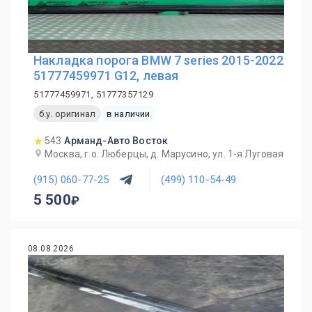
Накладка порога BMW 7 series 2015-2022
51777459971 G12, левая
51777459971, 51777357129
б.у. оригинал
в наличии
543
Арманд-Авто Восток
Москва, г.о. Люберцы, д. Марусино, ул. 1-я Луговая
(915) 060-77-25
(499) 110-54-49
5 500
08.08.2026