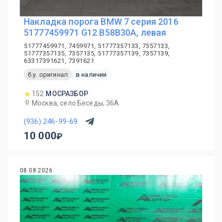
Накладка порога BMW 7 серия 2016
51777459971 G12 B58B30A, левая
51777459971, 7459971, 51777357133, 7357133,
51777357135, 7357135, 51777357139, 7357139,
63317391621, 7391621
б.у. оригинал
в наличии
152
МОСРАЗБОР
Москва, село Беседы, 36А
(936) 246-99-69
10 000
08.08.2026