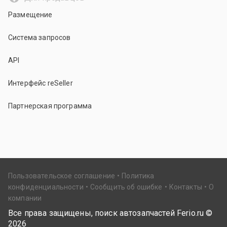
Размещение
Система запросов
API
Интерфейс reSeller
Партнерская программа
Пользовательское соглашение
Политика
конфиденциальности
Сообщить об ошибке
Контакты
О
компании
Все права защищены, поиск автозапчастей Ferio.ru ©
2026