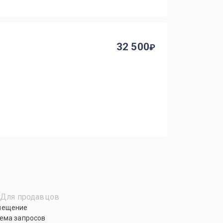
32 500
Для продавцов
мещение
ема запросов