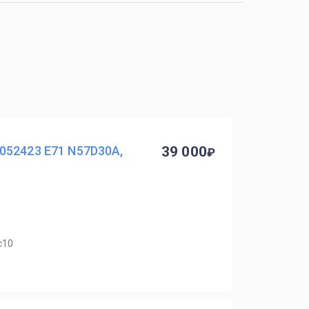
052423 E71 N57D30A,
39 000
с10