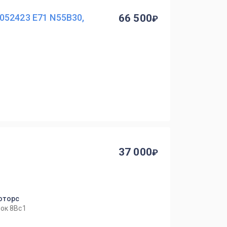
052423 E71 N55B30,
66 500
37 000
оторс
ок 8Вс1