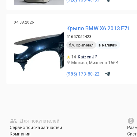
04.08.2026
Крыло BMW X6 2013 E71
51657052423
б.у. оригинал
в наличии
14
KaizenJP
Москва, Михнево 166В
(985) 173-80-22
Для покупателей
Сервис поиска запчастей
Раз
Компании
Сист