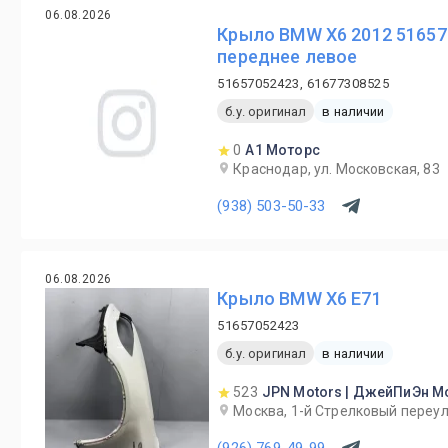
06.08.2026
Крыло BMW X6 2012 51657
переднее левое
51657052423, 61677308525
б.у. оригинал
в наличии
0
А1 Моторс
Краснодар, ул. Московская, 83
(938) 503-50-33
06.08.2026
Крыло BMW X6 E71
51657052423
б.у. оригинал
в наличии
523
JPN Motors | ДжейПиЭн М
Москва, 1-й Cтрелковый переул
(926) 769-49-99