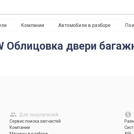
ели
Компании
Автомобили в разборе
Пои
W Облицовка двери багаж
Для покупателей
Сервис поиска запчастей
Раз
Компании
Сист
Машины в разборе
API