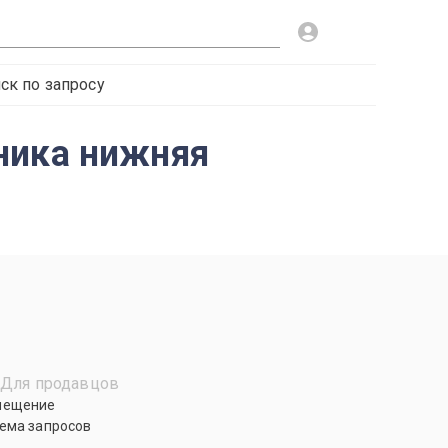
ск по запросу
ника нижняя
Для продавцов
мещение
ема запросов