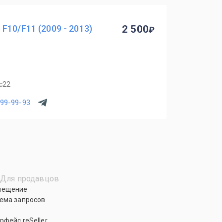
F10/F11 (2009 - 2013)
2 500
с22
299-99-93
Для продавцов
мещение
ема запросов
рфейс reSeller