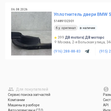
06.08.2026
Уплотнитель двери BMW 5 
51489132301
б.у. оригинал
в наличии
399
ДВ motors| ДВ моторс
Москва, 2-я Вольская улица, 34
(916) 288-88-83
(915) 
Для покупателей
Сервис поиска запчастей
Раз
Компании
Сист
Машины в разборе
API
Автосервисам и СТО
Инте