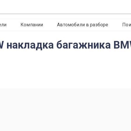
ели
Компании
Автомобили в разборе
Пои
W накладка багажника BMW