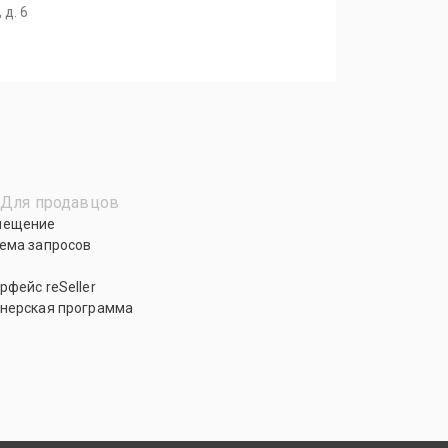
 д. 6
Для продавцов
мещение
ема запросов
рфейс reSeller
нерская программа