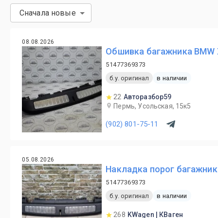
Сначала новые
08.08.2026
Обшивка багажника BMW X
51477369373
б.у. оригинал
в наличии
22
Авторазбор59
Пермь, Усольская, 15к5
(902) 801-75-11
05.08.2026
Накладка порог багажник
51477369373
б.у. оригинал
в наличии
268
KWagen | КВаген