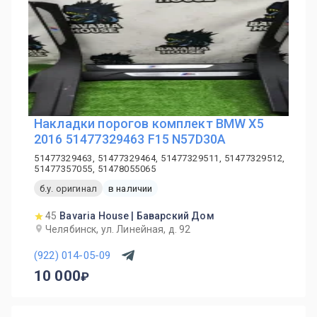
Накладки порогов комплект BMW X5
2016 51477329463 F15 N57D30A
51477329463, 51477329464, 51477329511, 51477329512,
51477357055, 51478055065
б.у. оригинал
в наличии
45
Bavaria House | Баварский Дом
Челябинск, ул. Линейная, д. 92
(922) 014-05-09
10 000