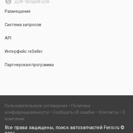
Для продавцов
Размещение
Система запросов
API
Интерфейс reSeller
Партнерская программа
Пользовательское соглашение
Политика
конфиденциальности
Сообщить об ошибке
Контакты
О
компании
Все права защищены, поиск автозапчастей Ferio.ru ©