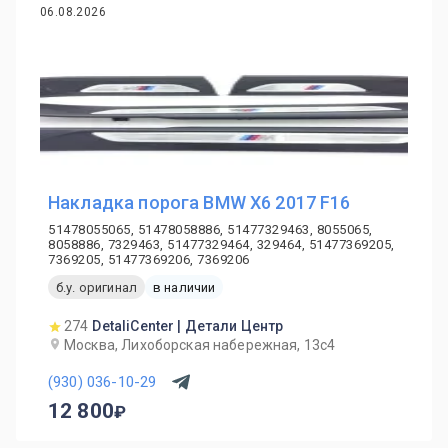
06.08.2026
Накладка порога BMW X6 2017 F16
51478055065, 51478058886, 51477329463, 8055065,
8058886, 7329463, 51477329464, 329464, 51477369205,
7369205, 51477369206, 7369206
б.у. оригинал
в наличии
274
DetaliCenter | Детали Центр
Москва, Лихоборская набережная, 13с4
(930) 036-10-29
12 800