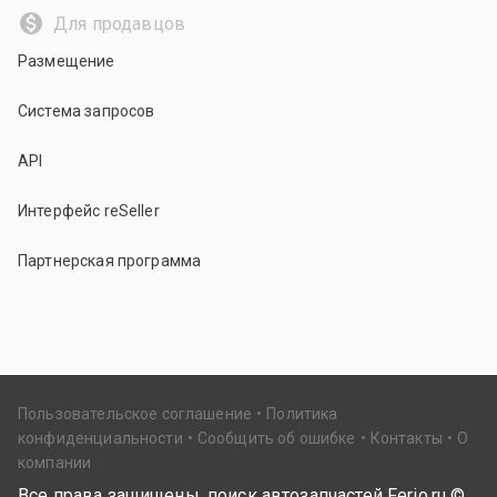
Для продавцов
Размещение
Система запросов
API
Интерфейс reSeller
Партнерская программа
Пользовательское соглашение
Политика
конфиденциальности
Сообщить об ошибке
Контакты
О
компании
Все права защищены, поиск автозапчастей Ferio.ru ©