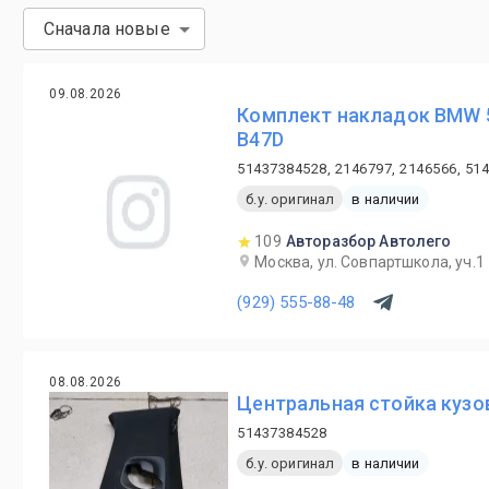
Сначала новые
09.08.2026
Комплект накладок BMW 5
B47D
51437384528, 2146797, 2146566, 51
б.у. оригинал
в наличии
109
Авторазбор Автолего
Москва, ул. Совпартшкола, уч.1
(929) 555-88-48
08.08.2026
Центральная стойка кузов
51437384528
б.у. оригинал
в наличии