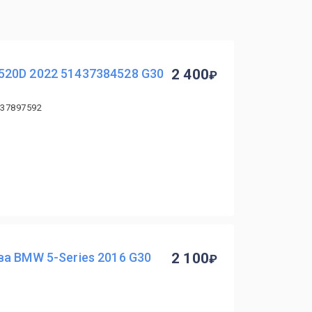
20D 2022 51437384528 G30
2 400
437897592
а BMW 5-Series 2016 G30
2 100