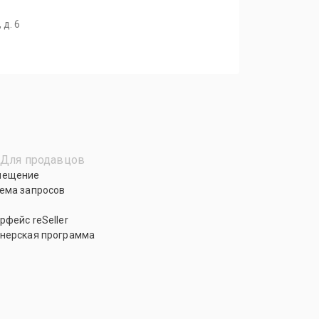
 д. 6
Для продавцов
мещение
ема запросов
рфейс reSeller
нерская программа