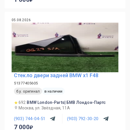
05.08.2026
Стекло двери задней BMW x1 F48
51377405605
б.у. оригинал
в наличии
692
BMW London-Parts| БМВ Лондон-Партс
Москва, ул. Звёздная, 11А
(903) 744-04-51
(903) 792-30-20
7 000