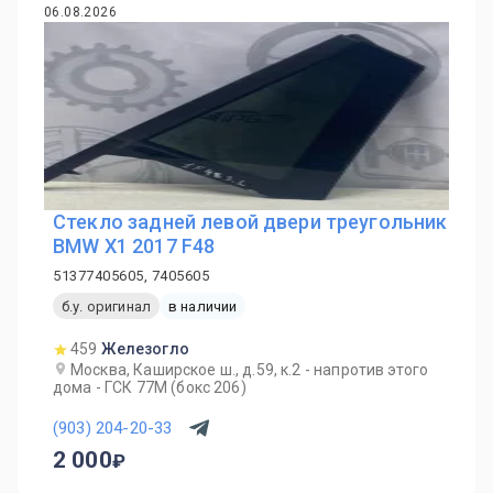
06.08.2026
Стекло задней левой двери треугольник
BMW X1 2017 F48
51377405605, 7405605
б.у. оригинал
в наличии
459
Железогло
Москва, Каширское ш., д.59, к.2 - напротив этого
дома - ГСК 77М (бокс 206)
(903) 204-20-33
2 000