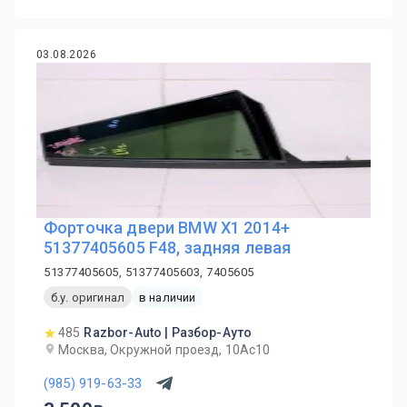
03.08.2026
Форточка двери BMW X1 2014+
51377405605 F48, задняя левая
51377405605, 51377405603, 7405605
б.у. оригинал
в наличии
485
Razbor-Auto | Разбор-Ауто
Москва, Окружной проезд, 10Ас10
(985) 919-63-33