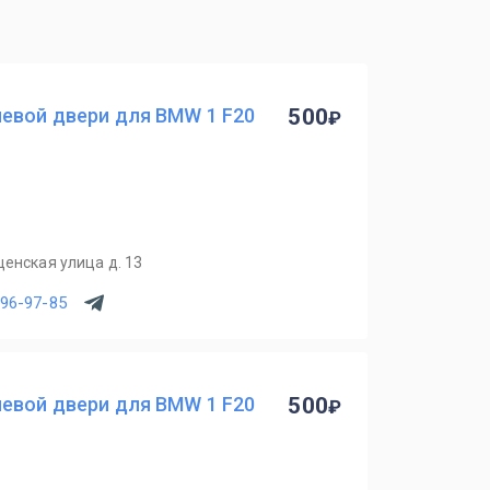
левой двери для BMW 1 F20
500
щенская улица д. 13
796-97-85
левой двери для BMW 1 F20
500