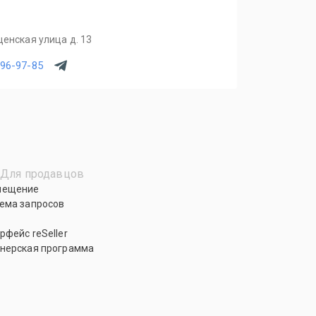
щенская улица д. 13
796-97-85
Для продавцов
мещение
ема запросов
рфейс reSeller
нерская программа