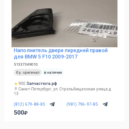
Наполнитель двери передней правой
для BMW 5 F10 2009-2017
51337349010
б.у. оригинал
в наличии
900
Запчастюга.рф
Санкт-Петербург, ул. Стрельбищенская улица д.
13
(812) 679-88-85
(981) 796-97-85
500