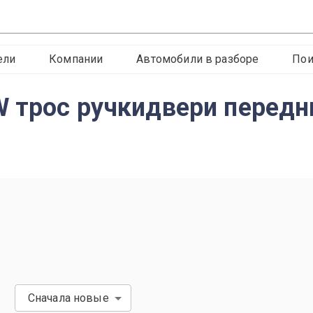
ели
Компании
Автомобили в разборе
Пои
W трос ручкидвери перед
Сначала новые