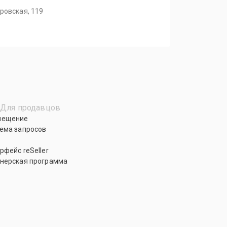
ровская, 119
Для продавцов
мещение
ема запросов
рфейс reSeller
нерская программа