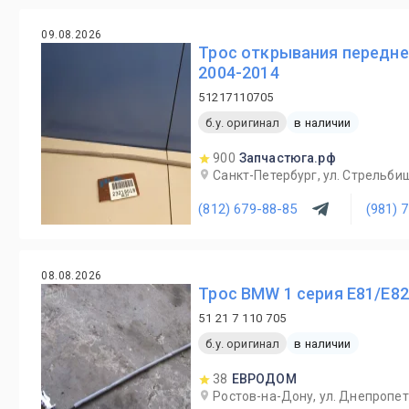
09.08.2026
Трос открывания передне
2004-2014
51217110705
б.у. оригинал
в наличии
900
Запчастюга.рф
Санкт-Петербург, ул. Стрельби
(812) 679-88-85
(981) 
08.08.2026
Трос BMW 1 серия E81/E82
51 21 7 110 705
б.у. оригинал
в наличии
38
ЕВРОДОМ
Ростов-на-Дону, ул. Днепропет