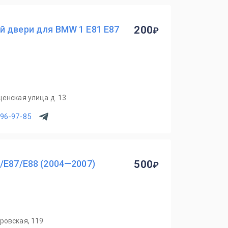
й двери для BMW 1 E81 E87
200
щенская улица д. 13
796-97-85
/E87/E88 (2004—2007)
500
ровская, 119