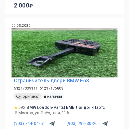
2 000
05.08.2026
Ограничитель двери BMW E63
51217009111, 51217176803
б.у. оригинал
в наличии
692
BMW London-Parts| БМВ Лондон-Партс
Москва, ул. Звёздная, 11А
(903) 744-04-51
(903) 792-30-20