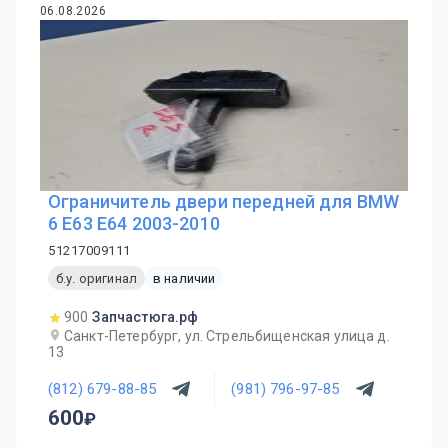
06.08.2026
Ограничитель двери передней для BMW
6 E63 E64 2003-2010
51217009111
б.у. оригинал
в наличии
900
Запчастюга.рф
Санкт-Петербург, ул. Стрельбищенская улица д.
13
(812) 679-88-85
(981) 796-97-85
600