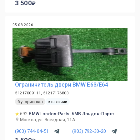
3 500
05.08.2026
Ограничитель двери BMW E63/E64
51217009111, 51217176803
б.у. оригинал
в наличии
692
BMW London-Parts| БМВ Лондон-Партс
Москва, ул. Звёздная, 11А
(903) 744-04-51
(903) 792-30-20