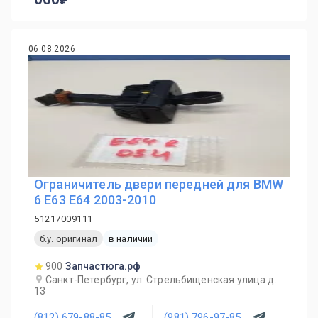
06.08.2026
Ограничитель двери передней для BMW
6 E63 E64 2003-2010
51217009111
б.у. оригинал
в наличии
900
Запчастюга.рф
Санкт-Петербург, ул. Стрельбищенская улица д.
13
(812) 679-88-85
(981) 796-97-85