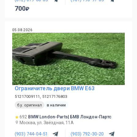
700
05.08.2026
Ограничитель двери BMW E63
51217009111, 51217176803
б.у. оригинал
в наличии
692
BMW London-Parts| БМВ Лондон-Партс
Москва, ул. Звёздная, 11А
(903) 744-04-51
(903) 792-30-20