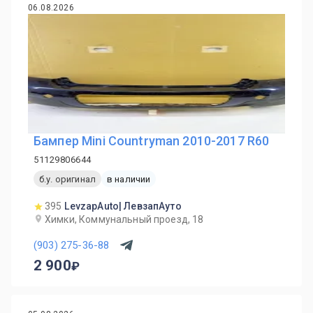
06.08.2026
Бампер Mini Countryman 2010-2017 R60
51129806644
б.у. оригинал
в наличии
395
LevzapAuto| ЛевзапАуто
Химки, Коммунальный проезд, 18
(903) 275-36-88
2 900