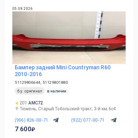
05.08.2026
Бампер задний Mini Countryman R60
2010-2016
51129806644, 51129801880
б.у. оригинал
в наличии
201
AMC72
Тюмень, Старый Тобольский тракт, 3-й км, 6с4
(906) 826-00-71
(922) 077-00-71
7 600