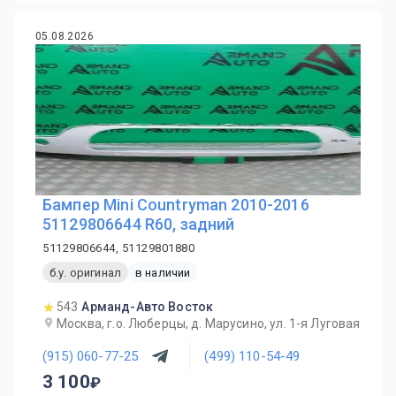
05.08.2026
Бампер Mini Countryman 2010-2016
51129806644 R60, задний
51129806644, 51129801880
б.у. оригинал
в наличии
543
Арманд-Авто Восток
Москва, г.о. Люберцы, д. Марусино, ул. 1-я Луговая
(915) 060-77-25
(499) 110-54-49
3 100