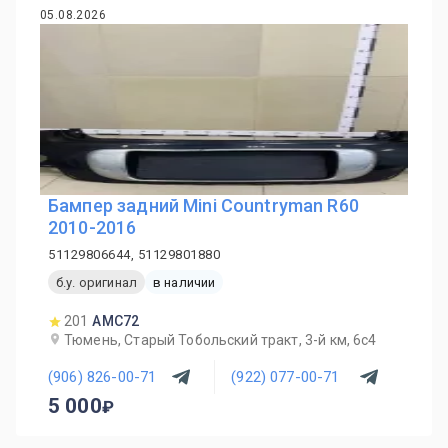
05.08.2026
Бампер задний Mini Countryman R60
2010-2016
51129806644, 51129801880
б.у. оригинал
в наличии
201
AMC72
Тюмень, Старый Тобольский тракт, 3-й км, 6с4
(906) 826-00-71
(922) 077-00-71
5 000