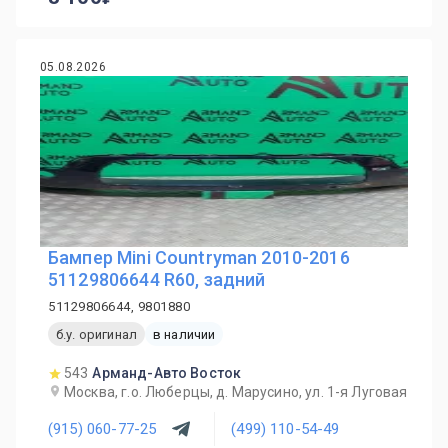
05.08.2026
Бампер Mini Countryman 2010-2016
51129806644 R60, задний
51129806644, 9801880
б.у. оригинал
в наличии
543
Арманд-Авто Восток
Москва, г.о. Люберцы, д. Марусино, ул. 1-я Луговая
(915) 060-77-25
(499) 110-54-49