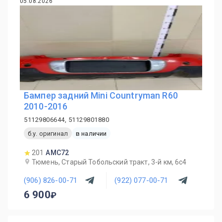
05.08.2026
Бампер задний Mini Countryman R60
2010-2016
51129806644, 51129801880
б.у. оригинал
в наличии
201
AMC72
Тюмень, Старый Тобольский тракт, 3-й км, 6с4
(906) 826-00-71
(922) 077-00-71
6 900