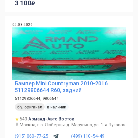
3 100
05.08.2026
Бампер Mini Countryman 2010-2016
51129806644 R60, задний
51129806644, 9806644
б.у. оригинал
в наличии
543
Арманд-Авто Восток
Москва, г.о. Люберцы, д. Марусино, ул. 1-я Луговая
(915) 060-77-25
(499) 110-54-49