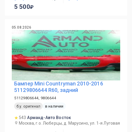
5 500
05.08.2026
Бампер Mini Countryman 2010-2016
51129806644 R60, задний
51129806644, 9806644
б.у. оригинал
в наличии
543
Арманд-Авто Восток
Москва, г.о. Люберцы, д. Марусино, ул. 1-я Луговая