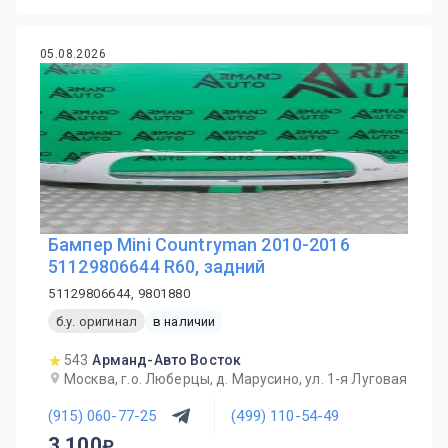
05.08.2026
Бампер Mini Countryman 2010-2016
51129806644 R60, задний
51129806644, 9801880
б.у. оригинал
в наличии
543
Арманд-Авто Восток
Москва, г.о. Люберцы, д. Марусино, ул. 1-я Луговая
(915) 060-77-25
(499) 110-54-49
3 100