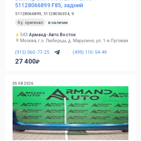
51128066899 F85, задний
51128066899, 51128056334, 9
б.у. оригинал
в наличии
543
Арманд-Авто Восток
Москва, г.о. Люберцы, д. Марусино, ул. 1-я Луговая
(915) 060-77-25
(499) 110-54-49
27 400
05.08.2026