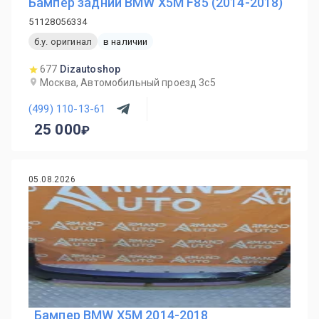
Бампер задний BMW X5M F85 (2014-2018)
51128056334
б.у. оригинал
в наличии
677
Dizautoshop
Москва, Автомобильный проезд 3с5
(499) 110-13-61
25 000
05.08.2026
Бампер BMW X5M 2014-2018