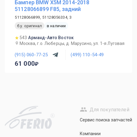
Бампер BMW X5M 2014-2018
51128066899 F85, задний
51128066899, 51128056334, 3
б.у. оригинал
в наличии
543
Арманд-Авто Восток
Москва, г.о. Люберцы, д. Марусино, ул. 1-я Луговая
(915) 060-77-25
(499) 110-54-49
61 000
Для покупателей
R
Сервис поиска запчастей
Компании