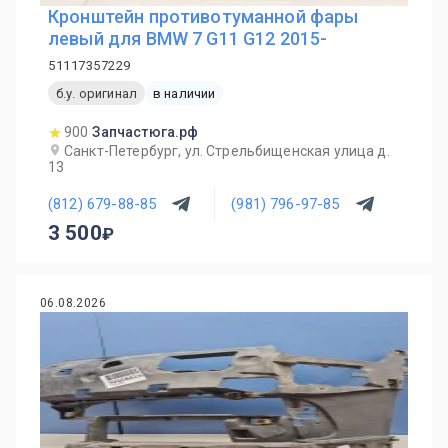
Кронштейн противотуманной фары
левый для BMW 7 G11 G12 2015-
51117357229
б.у. оригинал
в наличии
900
Запчастюга.рф
Санкт-Петербург, ул. Стрельбищенская улица д.
13
(812) 679-88-85
(981) 796-97-85
3 500
06.08.2026