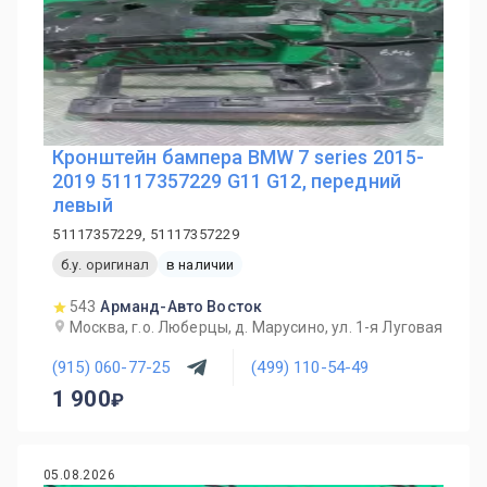
Кронштейн бампера BMW 7 series 2015-
2019 51117357229 G11 G12, передний
левый
51117357229, 51117357229
б.у. оригинал
в наличии
543
Арманд-Авто Восток
Москва, г.о. Люберцы, д. Марусино, ул. 1-я Луговая
(915) 060-77-25
(499) 110-54-49
1 900
05.08.2026