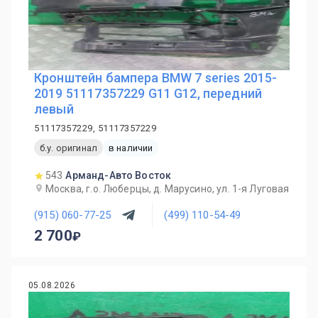
Кронштейн бампера BMW 7 series 2015-
2019 51117357229 G11 G12, передний
левый
51117357229, 51117357229
б.у. оригинал
в наличии
543
Арманд-Авто Восток
Москва, г.о. Люберцы, д. Марусино, ул. 1-я Луговая
(915) 060-77-25
(499) 110-54-49
2 700
05.08.2026