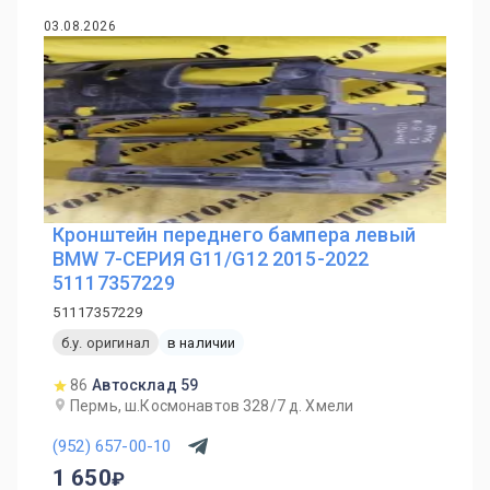
03.08.2026
Кронштейн переднего бампера левый
BMW 7-СЕРИЯ G11/G12 2015-2022
51117357229
51117357229
б.у. оригинал
в наличии
86
Автосклад 59
Пермь, ш.Космонавтов 328/7 д. Хмели
(952) 657-00-10
1 650