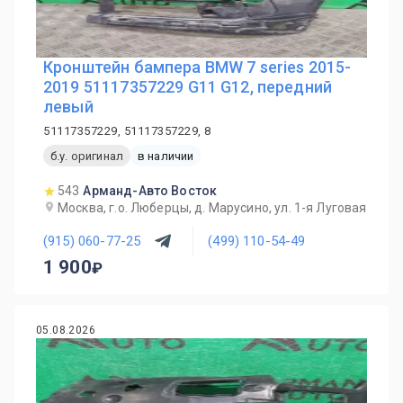
Кронштейн бампера BMW 7 series 2015-
2019 51117357229 G11 G12, передний
левый
51117357229, 51117357229, 8
б.у. оригинал
в наличии
543
Арманд-Авто Восток
Москва, г.о. Люберцы, д. Марусино, ул. 1-я Луговая
(915) 060-77-25
(499) 110-54-49
1 900
05.08.2026