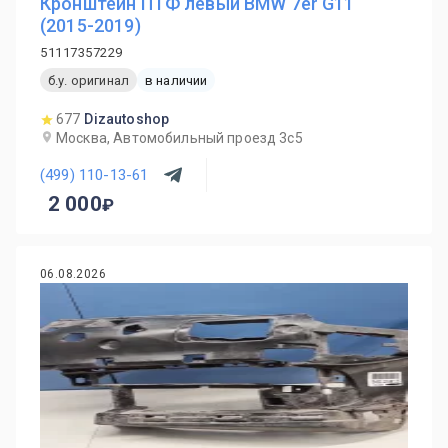
Кронштейн ПТФ левый BMW 7er G11
(2015-2019)
51117357229
б.у. оригинал
в наличии
677
Dizautoshop
Москва, Автомобильный проезд 3с5
(499) 110-13-61
2 000
06.08.2026