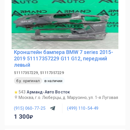
Кронштейн бампера BMW 7 series 2015-
2019 51117357229 G11 G12, передний
левый
51117357229, 51117357229
б.у. оригинал
в наличии
543
Арманд-Авто Восток
Москва, г.о. Люберцы, д. Марусино, ул. 1-я Луговая
(915) 060-77-25
(499) 110-54-49
1 300