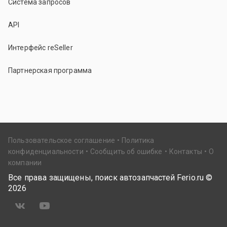
Система запросов
API
Интерфейс reSeller
Партнерская программа
Пользовательское соглашение
Политика
конфиденциальности
Сообщить об ошибке
Контакты
О
компании
Все права защищены, поиск автозапчастей Ferio.ru ©
2026