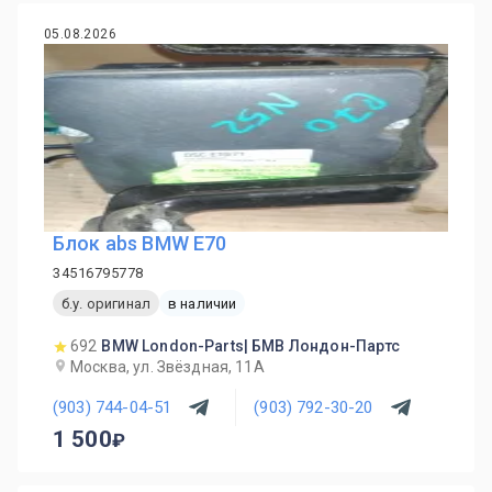
05.08.2026
Блок abs BMW E70
34516795778
б.у. оригинал
в наличии
692
BMW London-Parts| БМВ Лондон-Партс
Москва, ул. Звёздная, 11А
(903) 744-04-51
(903) 792-30-20
1 500