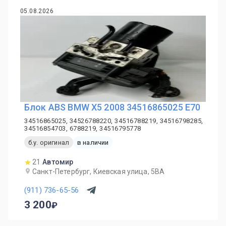
05.08.2026
Блок ABS BMW X5 2008 34516865025 E70
34516865025, 34526788220, 34516788219, 34516798285,
34516854703, 6788219, 34516795778
б.у. оригинал
в наличии
21
Автомир
Санкт-Петербург, Киевская улица, 5ВА
(911) 736-65-56
3 200