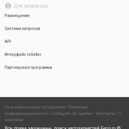
Для продавцов
Размещение
Система запросов
API
Интерфейс reSeller
Партнерская программа
Пользовательское соглашение
Политика
конфиденциальности
Сообщить об ошибке
Контакты
О
компании
Все права защищены, поиск автозапчастей Ferio.ru ©