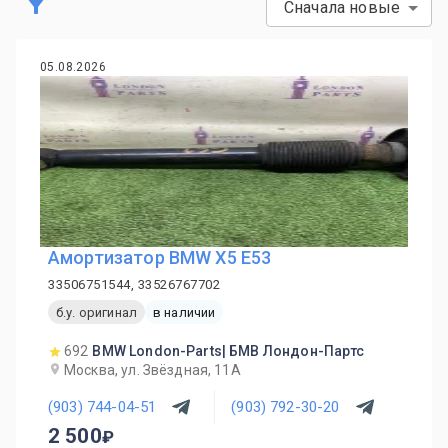
Сначала новые
05.08.2026
Амортизатор BMW X5 E53
33506751544, 33526767702
б.у. оригинал
в наличии
692
BMW London-Parts| БМВ Лондон-Партс
Москва, ул. Звёздная, 11А
(903) 744-04-51
(903) 792-30-20
2 500