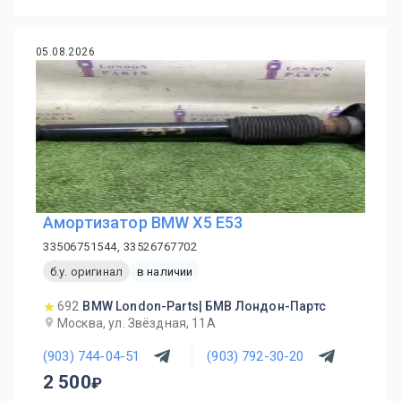
05.08.2026
Амортизатор BMW X5 E53
33506751544, 33526767702
б.у. оригинал
в наличии
692
BMW London-Parts| БМВ Лондон-Партс
Москва, ул. Звёздная, 11А
(903) 744-04-51
(903) 792-30-20
2 500