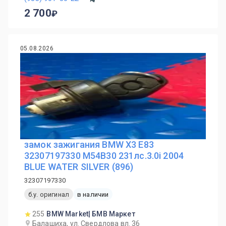
2 700
05.08.2026
замок зажигания BMW X3 E83
32307197330 M54B30 231лс.3.0i 2004
BLUE WATER SILVER (896)
32307197330
б.у. оригинал
в наличии
255
BMW Market| БМВ Маркет
Балашиха, ул. Свердлова вл. 36