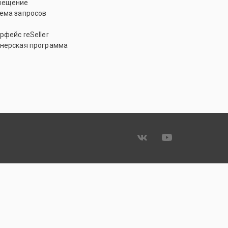
мещение
ема запросов
рфейс reSeller
нерская программа