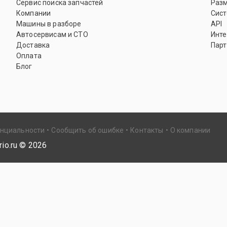
Сервис поиска запчастей
Раз
Компании
Сист
Машины в разборе
API
Автосервисам и СТО
Инте
Доставка
Парт
Оплата
Блог
енциальности
Сообщить об ошибке
Контакты
О компании
io.ru ©
2026