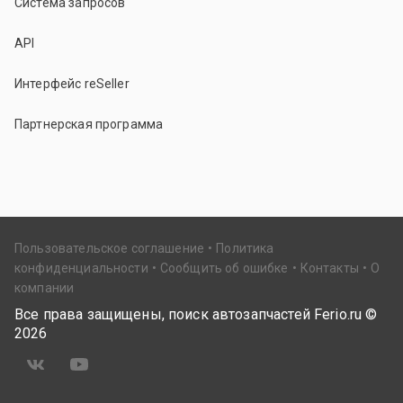
Система запросов
API
Интерфейс reSeller
Партнерская программа
Пользовательское соглашение
Политика
конфиденциальности
Сообщить об ошибке
Контакты
О
компании
Все права защищены, поиск автозапчастей Ferio.ru ©
2026