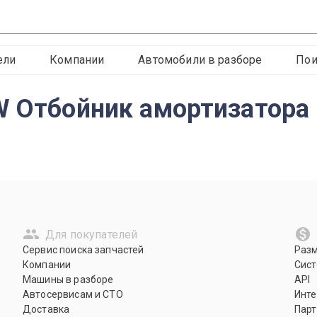
ели
Компании
Автомобили в разборе
Пои
W Отбойник амортизатора
Для покупателей
Сервис поиска запчастей
Раз
Компании
Сист
Машины в разборе
API
Автосервисам и СТО
Инте
Доставка
Парт