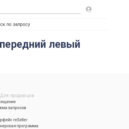
ск по запросу
 передний левый
Для продавцов
мещение
ема запросов
рфейс reSeller
нерская программа