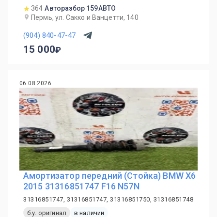
364
Авторазбор 159АВТО
Пермь, ул. Сакко и Ванцетти, 140
(904) 840-47-47
15 000
06.08.2026
Амортизатор передний (Стойка) BMW X6
2015 31316851747 F16 N57N
31316851747, 31316851747, 31316851750, 31316851748
б.у. оригинал
в наличии