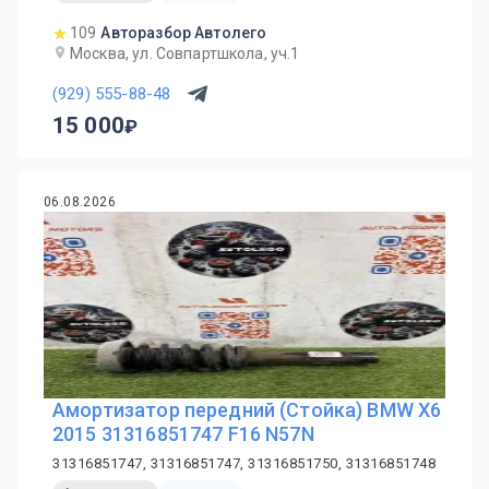
109
Авторазбор Автолего
Москва, ул. Совпартшкола, уч.1
(929) 555-88-48
15 000
06.08.2026
Амортизатор передний (Стойка) BMW X6
2015 31316851747 F16 N57N
31316851747, 31316851747, 31316851750, 31316851748