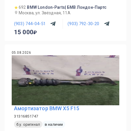
692
BMW London-Parts| БМВ Лондон-Партс
Москва, ул. Звёздная, 11А
(903) 744-04-51
(903) 792-30-20
15 000
05.08.2026
Амортизатор BMW X5 F15
31316851747
б.у. оригинал
в наличии