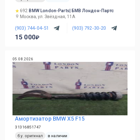
692
BMW London-Parts| БМВ Лондон-Партс
Москва, ул. Звёздная, 11А
(903) 744-04-51
(903) 792-30-20
15 000
05.08.2026
Амортизатор BMW X5 F15
31316851747
б.у. оригинал
в наличии