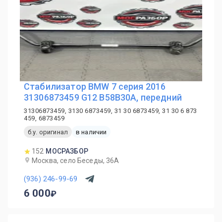
Стабилизатор BMW 7 серия 2016
31306873459 G12 B58B30A, передний
31306873459, 3130 6873459, 31 30 6873459, 31 30 6 873
459, 6873459
б.у. оригинал
в наличии
152
МОСРАЗБОР
Москва, село Беседы, 36А
(936) 246-99-69
6 000