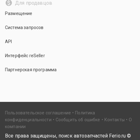
Для продавцов
Размещение
Система запросов
API
Интерфейс reSeller
Партнерская программа
Пользовательское соглашение
Политика
конфиденциальности
Сообщить об ошибке
Контакты
О
компании
Все права защищены, поиск автозапчастей Ferio.ru ©