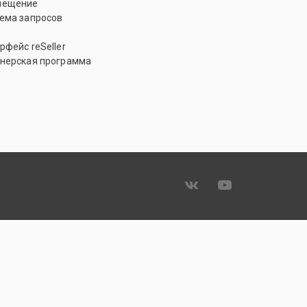
мещение
ема запросов
рфейс reSeller
нерская программа