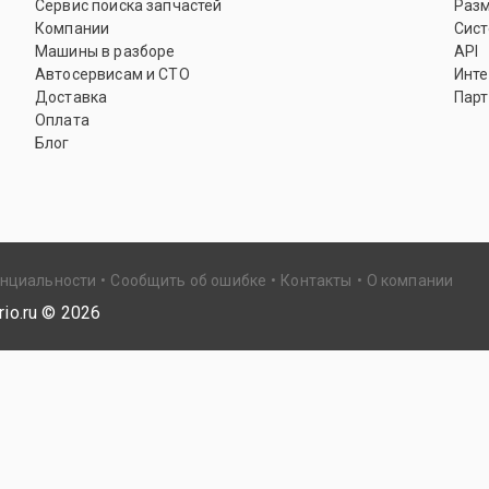
Сервис поиска запчастей
Раз
Компании
Сист
Машины в разборе
API
Автосервисам и СТО
Инте
Доставка
Парт
Оплата
Блог
енциальности
Сообщить об ошибке
Контакты
О компании
io.ru ©
2026