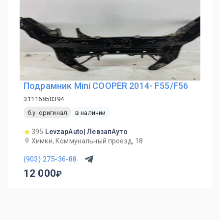
Подрамник Mini COOPER 2014- F55/F56
31116850394
б.у. оригинал
в наличии
395
LevzapAuto| ЛевзапАуто
Химки, Коммунальный проезд, 18
(903) 275-36-88
12 000