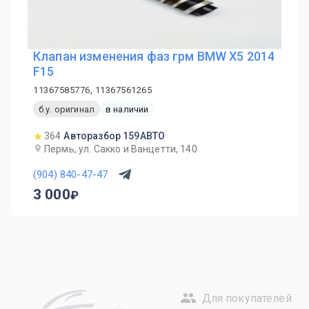
Клапан изменения фаз грм BMW X5 2014
F15
11367585776, 11367561265
б.у. оригинал
в наличии
364
Авторазбор 159АВТО
Пермь, ул. Сакко и Ванцетти, 140
(904) 840-47-47
3 000
Для покупателей