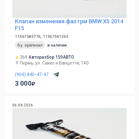
Клапан изменения фаз грм BMW X5 2014
F15
11367585776, 11367561265
б.у. оригинал
в наличии
364
Авторазбор 159АВТО
Пермь, ул. Сакко и Ванцетти, 140
(904) 840-47-47
3 000
06.08.2026