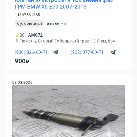
ГРМ BMW X5 E70 2007-2013
11367561265
б.у. оригинал
в наличии
201
AMC72
Тюмень, Старый Тобольский тракт, 3-й км, 6с4
(906) 826-00-71
(922) 077-00-71
900
08.08.2026