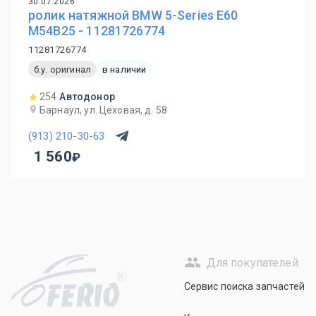
30.07.2026
ролик натяжной BMW 5-Series E60
M54B25 - 11281726774
11281726774
б.у. оригинал
в наличии
254
Автодонор
Барнаул, ул. Цеховая, д. 58
(913) 210-30-63
1 560
Для покупателей
R
Сервис поиска запчастей