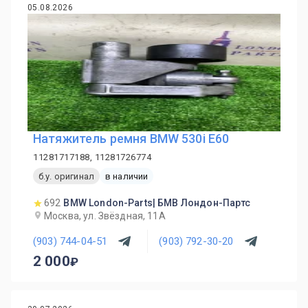
05.08.2026
Натяжитель ремня BMW 530i E60
11281717188, 11281726774
б.у. оригинал
в наличии
692
BMW London-Parts| БМВ Лондон-Партс
Москва, ул. Звёздная, 11А
(903) 744-04-51
(903) 792-30-20
2 000