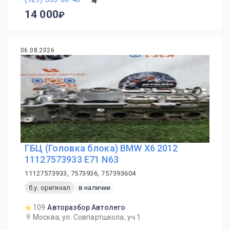
14 000
06.08.2026
ГБЦ (Головка блока) BMW X6 2012
11127573933 E71 N63
11127573933, 7573936, 757393604
б.у. оригинал
в наличии
109
Авторазбор Автолего
Москва, ул. Совпартшкола, уч.1