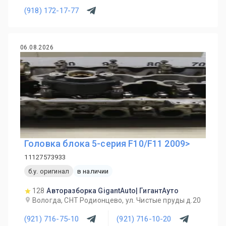
(918) 172-17-77
06.08.2026
Головка блока 5-серия F10/F11 2009>
11127573933
б.у. оригинал
в наличии
128
Авторазборка GigantAuto| ГигантАуто
Вологда, СНТ Родионцево, ул. Чистые пруды д.20
(921) 716-75-10
(921) 716-10-20