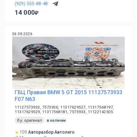
(929) 555-88-48
14 000
06.08.2026
ГБЦ Правая BMW 5 GT 2015 11127573933
F07 N63
11127573933, 7573936, 11317629527, 11317568197,
11317629529, 11317568181, 7573933, 11122142505
б.у. оригинал
в наличии
109
Авторазбор Автолего