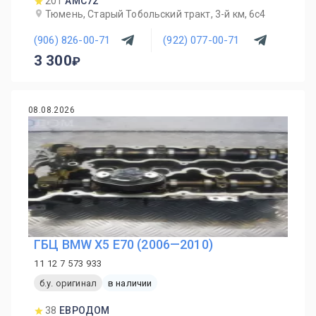
201
AMC72
Тюмень, Старый Тобольский тракт, 3-й км, 6с4
(906) 826-00-71
(922) 077-00-71
3 300
08.08.2026
ГБЦ BMW X5 E70 (2006—2010)
11 12 7 573 933
б.у. оригинал
в наличии
38
ЕВРОДОМ