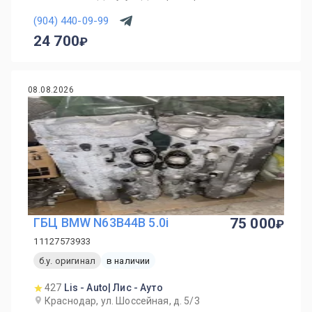
(904) 440-09-99
24 700
08.08.2026
ГБЦ BMW N63B44B 5.0i
75 000
11127573933
б.у. оригинал
в наличии
427
Lis - Auto| Лис - Ауто
Краснодар, ул. Шоссейная, д. 5/3