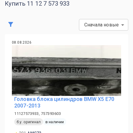
Купить 11 12 7 573 933
Сначала новые
08.08.2026
Головка блока цилиндров BMW X5 E70
2007-2013
11127573933, 757393603
б.у. оригинал
в наличии