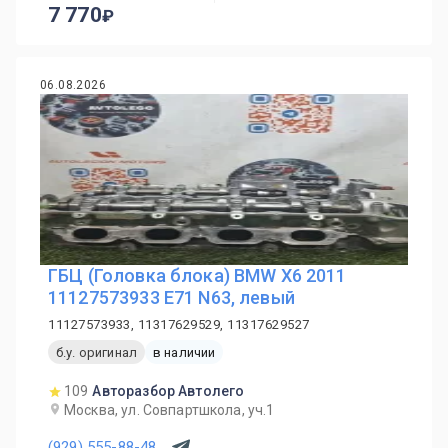
7 770
06.08.2026
ГБЦ (Головка блока) BMW X6 2011
11127573933 E71 N63, левый
11127573933, 11317629529, 11317629527
б.у. оригинал
в наличии
109
Авторазбор Автолего
Москва, ул. Совпартшкола, уч.1
(929) 555-88-48