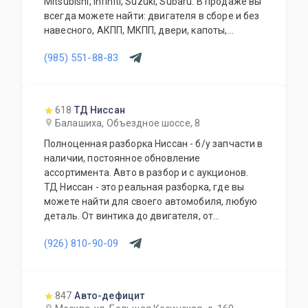
Mitsubishi, Infiniti, Suzuki, Subaru. В продаже вы
всегда можете найти: двигателя в сборе и без
навесного, АКПП, МКПП, двери, капоты,
бампера, крылья, крышки багажника, задние
(985) 551-88-83
двери, фары, фонари, телевизоры, радиаторы,
вентиляторы, раздатки, задние редуктора,
карданы, ступицы, суппорта, привода, стойки,
зеркала, и много других позиций. Так же мы
618
ТД Ниссан
осуществляем доставку по Москве и
Балашиха, Объездное шоссе, 8
Московской области, транспортной компанией
Полноценная разборка Ниссан - б/у запчасти в
по России и доставку до транспортной
наличии, постоянное обновление
компании.
ассортимента. Авто в разбор и с аукционов.
ТД Ниссан - это реальная разборка, где вы
можете найти для своего автомобиля, любую
деталь. От винтика до двигателя, от
маленькой пластмаски до салона в сборе, от
(926) 810-90-09
одной фишки до целой проводки. Наши
менеджеры подберут нужную деталь и
проконсультируют Вас, по всем вопросам,
касающимся работы Вашего автомобиля.
847
Авто-дефицит