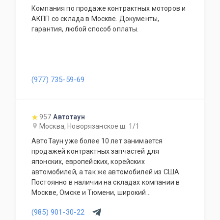
Компания по продаже контрактных моторов и
АКПП со склада в Москве. Документы,
гарантия, любой способ оплаты.
(977) 735-59-69
957
Автотаун
Москва, Новорязанское ш. 1/1
АвтоТаун уже более 10 лет занимается
продажей контрактных запчастей для
японских, европейских, корейских
автомобилей, а так же автомобилей из США.
Постоянно в наличии на складах компании в
Москве, Омске и Тюмени, широкий
ассортимент контрактных автозапчастей –
(985) 901-30-22
более 150000 наименований. Все запчасти,