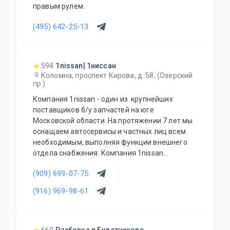
правым рулем.
(495) 642-25-13
594
1nissan| 1ниссан
Коломна, проспект Кирова, д. 58, (Озерский
пр.)
Компания 1nissan - один из крупнейших
поставщиков б/у запчастей на юге
Московской области .На протяжении 7 лет мы
оснащаем автосервисы и частных лиц всем
необходимым, выполняя функции внешнего
отдела снабжения. Компания 1nissan
поставляет: подвески, кузова, оптику,
(909) 699-07-75
электрику, двигатели, коробки передач и
многое другое.
(916) 969-98-61