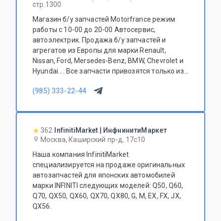
стр.1300
Магазин б/у запчастей Motorfrance режим
работы с 10-00 до 20-00 Автосервис,
автоэлектрик. Продажа б/у запчастей и
агрегатов из Европы для марки Renault,
Nissan, Ford, Mersedes-Benz, BMW, Chevrolet и
Hyundai.... Все запчасти привозятся только из
Европы. Участник программы FerioPremium!
(985) 333-22-44
362
InfinitiMarket | ИнфнинитиМаркет
Москва, Каширский пр-д, 17с10
Наша компания InfinitiMarket
специализируется на продаже оригинальных
автозапчастей для японских автомобилей
марки INFINITI следующих моделей: Q50, Q60,
Q70, QX50, QX60, QX70, QX80, G, M, EX, FX, JX,
QX56.