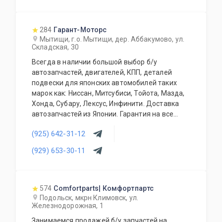
продаваемые с нашего склада БЕЗ пробега по
РФ. Специальное предложение для СТО и
автомагазинов.
284
Гарант-Моторс
Мытищи, г.о. Мытищи, дер. Аббакумово, ул.
Складская, 30
Всегда в наличии большой выбор б/у
автозапчастей, двигателей, КПП, деталей
подвески для японских автомобилей таких
марок как: Ниссан, Митсубиси, Тойота, Мазда,
Хонда, Субару, Лексус, Инфинити. Доставка
автозапчастей из Японии. Гарантия на все
запасные части!
(925) 642-31-12
(929) 653-30-11
574
Comfortparts| Комфортпартс
Подольск, мкрн Климовск, ул.
Железнодорожная, 1
Занимаемся продажей б/у запчастей на