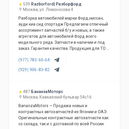
539
Razborford| Разборфорд
Москва, ул. Ломоносова 4
Разборка автомобилей марки Форд,ниссан,
ауди киа сид спортэдж Предлагаем отличный
ассортимент запчастей б/у и новых, а также
агрегатов для автомобилей Форд всего
модельного ряда. Запчасти в наличии и под
заказ. Гарантия качества. Продукция для ТО и
аксессуары также в наличии. Покупка
(977) 783-60-64
автомобилей. Доступные цены. Работа с
региональными клиентами. Приезжайте к нам
(929) 906-83-82
- квалифицированные специалисты помогут с
выбором.
487
БананзаМоторс
Москва, Кавказский бульвар 54с16
BananzaMotors — Продажа новых и
контрактных автозапчастей из Японии и ОАЭ.
Оригинальные контрактные автозапчасти как
со склада, так и с доставкой по всей России.