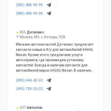
(980) 488-99-99
(980) 498-99-99
855
Деталикс
Москва, МО, с. Беседы, 35А
Магазин автозапчастей Деталикс предлагает
запчасти новые и б/у для автомобилей Infiniti,
Nissan. Кроме этого, предлагаем услуги
автосервиса, где произведем установку
запчастей. Всегда в наличии запчасти для
автомобилей марок Infiniti, Nissan. В наличии
новые и б/у запчасти. Предоставляем
(495) 644-42-03
гарантию на все автозапчасти и гарантирует
качество выполненных работ.
(495) 728-33-25
537
Автолом