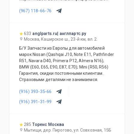
специалисты выполнят слесарный ремонт, все
(967) 118-66-76
его виды. В нашем автосервисе проводится
полная диагностика Вашего автомобиля.
Подберем и установим необходимую
автозапчасть или агрегат, а также
633
anglparts.ru| англпартс.ру
дополнительное оборудование для Вашего
Москва, Каширское ш., 23-й км, вл. 2.
автомобиля. Гарантия качества на все услуги
Б/У Запчасти из Европы для автомобилей
и продукцию. Квалифицированные
марок Nissan (Qashqai J10, Note E11, Pathfinder
специалисты. Мы работаем для Вас каждый
R51, Navara D40, Primera P12, Almera N16);
день.
BMW (E60, E65, E90, E87, E70); Mini (R50, R56)
Гарантия, скидки постоянными клиентам.
Страховыми деталями не занимаемся.
(916) 393-35-66
(916) 391-31-99
285
Торенс Москва
Мытищи, дер. Пирогово, ул. Совхозная, 15Б