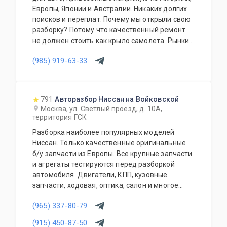
Европы, Японии и Австралии. Никаких долгих
поисков и переплат. Почему мы открыли свою
разборку? Потому что качественный ремонт
не должен стоить как крыло самолета. Рынки
США, Европы, Японии и Австралии полны
(985) 919-63-33
отличных доноров с живыми узлами. Мы
отбираем лучшее, чтобы вы могли починить
авто с умом, а не переплачивать за новый
оригинал у дилера.
791
Авторазбор Ниссан на Войковской
Москва, ул. Светлый проезд, д. 10А,
территория ГСК
Разборка наиболее популярных моделей
Ниссан. Только качественные оригинальные
б/у запчасти из Европы. Все крупные запчасти
и агрегаты тестируются перед разборкой
автомобиля. Двигатели, КПП, кузовные
запчасти, ходовая, оптика, салон и многое
другое.
(965) 337-80-79
(915) 450-87-50