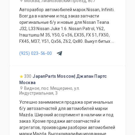
Москва, Лианозовский проезд, 8с7
Авторазбор автомобилей марок Nissan, Infiniti.
Всегда в наличии и под заказ запчасти
оригинальные б/у и новые для Nissan Teana
J32, L33 Nissan Juke 1.6. Nissan Patrol, Y62,
Iташтшеш M 35, Y50, G v36, EX35, FX 51, FX50,
FX45, M37, Y51, Qx56, Z62, Qx80. Выкуп битых и
проблемных автомобилей. Замена, установка
(925) 023-56-00
запчастей и дополнительного оборудования.
Высокое качество всей продукции в
сочетании с доступными ценами всегда
интересны нашим клиентам.
330
JapanParts Moscow| Джапан Партс
Квалифицированные специалисты нашей
Москва
компании всегда грамотно ответят на любые
Видное, пос. Мещерино, ул.
вопросы по оснащению, подбору, замене
Индустриальная, 3
любой запчасти Вашего автомобиля.
Успешно занимаемся продажа оригинальных
Возможна доставка по Москве. Доставка в
б/у автозапчастей для автомобилей марки
регионы России и ближнего зарубежья.
Mazda. Широкий ассортимент в наличии и под
Работаем ежедневно.
заказ. Кроме продажи автозапчастей и
агрегатов, производим разборки автомобилей
марки Mazda. Высококвалифицированные